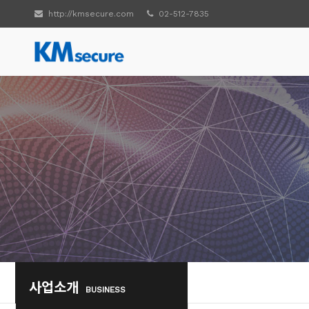
http://kmsecure.com
02-512-7835
사업소개
BUSINESS