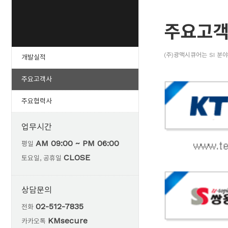
주요고
(주)광맥시큐어는 SI 분
개발실적
주요고객사
주요협력사
업무시간
AM 09:00 ~ PM 06:00
평일
CLOSE
토요일, 공휴일
상담문의
02-512-7835
전화
KMsecure
카카오톡