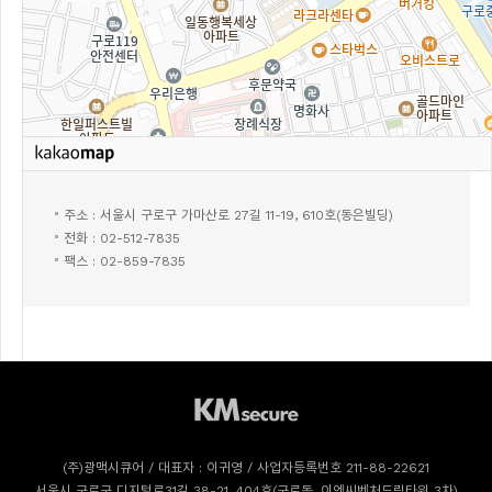
주소 : 서울시 구로구 가마산로 27길 11-19, 610호(동은빌딩)
전화 : 02-512-7835
팩스 : 02-859-7835
(주)광맥시큐어 / 대표자 : 이귀영 / 사업자등록번호 211-88-22621
서울시 구로구 디지털로31길 38-21, 404호(구로동, 이엔씨벤처드림타워 3차)