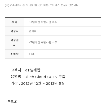
(주)광맥시큐어는 SI 분야를 선도하는 IT서비스 전문기업입니다.
제목
KT텔레캅 개발사업 수주
작성자
관리자
작성일
KT텔레캅 개발사업 수주
자
조회수
1,639
고객사 :
KT텔레캅
용역명 :
O
lleh Cloud CCTV
구축
기간 : 201
2
년
12
월 ~ 201
3
년
5
월