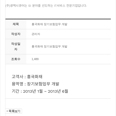
(주)광맥시큐어는 SI 분야를 선도하는 IT서비스 전문기업입니다.
제목
흥국화재 장기보험업무 개발
작성자
관리자
작성일
흥국화재 장기보험업무 개발
자
조회수
1,489
고객사 :
흥국화재
용역명 :
장기보험
업무 개발
기간 : 201
3
년
1
월 ~ 201
3
년
6
월