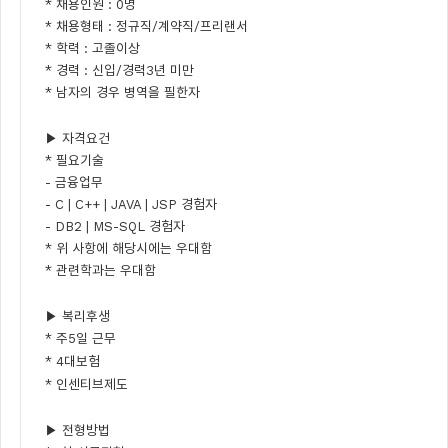
* 채용인원 : 0명
* 채용형태 : 정규직/계약직/프리랜서
* 학력 : 고졸이상
* 경력 : 신입/경력3년 미만
* 남자의 경우 병역을 필한자
▶ 자격요건
* 필요기술
- 금융업무
- C | C++ | JAVA | JSP 경험자
- DB2 | MS-SQL 경험자
* 위 사항에 해당시에는 우대함
* 관련학과는 우대함
▶ 복리후생
* 주5일 근무
* 4대보험
* 인센티브제도
▶ 전형방법